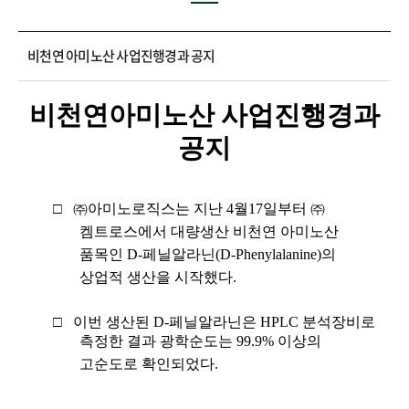
비천연 아미노산 사업진행경과 공지
비천연아미노산 사업진행경과
공지
□
㈜아미노로직스는 지난
4
월
17
일부터 ㈜
켐트로스에서 대량생산 비천연 아미노산
품목인
D-
페닐알라닌
(D-Phenylalanine)
의
상업적 생산을 시작했다
.
□
이번 생산된
D-
페닐알라닌은
HPLC
분석장비로
측정한 결과 광학순도는
99.9%
이상의
고순도로 확인되었다
.