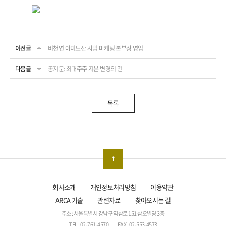
이전글
비천연 아미노산 사업 마케팅 본부장 영입
다음글
공지문: 최대주주 지분 변경의 건
목록
회사소개
개인정보처리방침
이용약관
ARCA 기술
관련자료
찾아오시는 길
주소 : 서울특별시 강남구 역삼로 151 삼오빌딩 3층
TEL : 02-761-4570
FAX : 02-553-4573