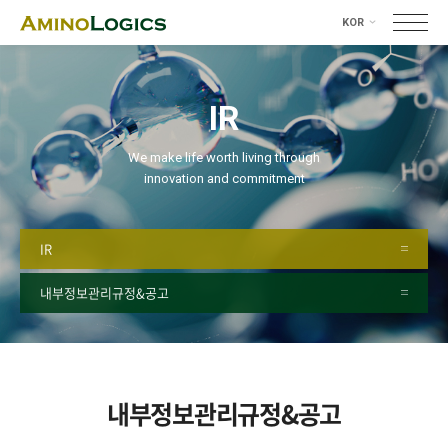
KOR
KOR
ENG
IR
We make life worth living through
innovation and commitment
IR
내부정보관리규정&공고
내부정보관리규정&공고