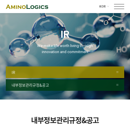
KOR
KOR
ENG
IR
We make life worth living through
innovation and commitment
IR
내부정보관리규정&공고
내부정보관리규정&공고