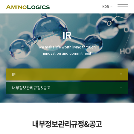
KOR
KOR
ENG
IR
We make life worth living through
innovation and commitment
IR
내부정보관리규정&공고
내부정보관리규정&공고